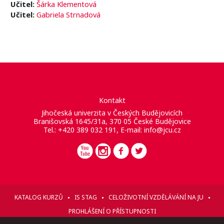
Učitel:
Šárka Klementová
Učitel:
Gabriela Strnadová
Kontakt
Jihočeská univerzita v Českých Budějovicích
Branišovská 1645/31a, 370 05 České Budějovice
Tel.: +420 389 032 191, E-mail:
info@jcu.cz
KATALOG KURZŮ
IS STAG
CELOŽIVOTNÍ VZDĚLÁVÁNÍ NA JU
PROHLÁŠENÍ O PŘÍSTUPNOSTI