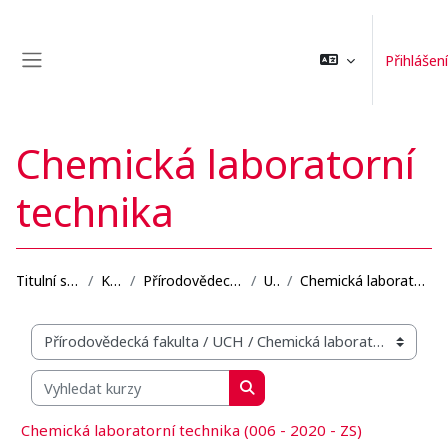
Přejít k hlavnímu obsahu
Přihlášení
Boční panel
Chemická laboratorní
technika
Titulní stránka
Kurzy
Přírodovědecká fakulta
UCH
Chemická laboratorní technika
Organizační struktura kurzů
Vyhledat kurzy
Vyhledat kurzy
Chemická laboratorní technika (006 - 2020 - ZS)