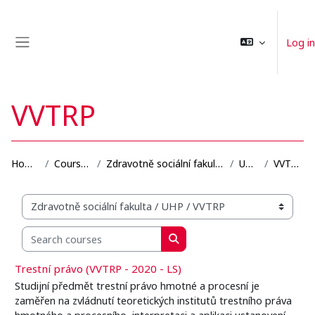
Skip to main content
Log in
Side panel
VVTRP
Home
Courses
Zdravotně sociální fakulta
UHP
VVTRP
Organization structure of courses
Search courses
Search courses
Trestní právo (VVTRP - 2020 - LS)
Studijní předmět trestní právo hmotné a procesní je
zaměřen na zvládnutí teoretických institutů trestního práva
hmotného a procesního, interpretaci a aplikaci ustanovení