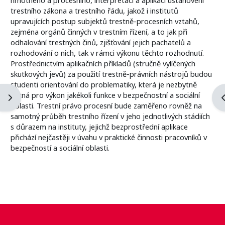
trestního zákona a trestního řádu, jakož i institutů
upravujících postup subjektů trestně-procesních vztahů,
zejména orgánů činných v trestním řízení, a to jak při
odhalování trestných činů, zjišťování jejich pachatelů a
rozhodování o nich, tak v rámci výkonu těchto rozhodnutí.
Prostřednictvím aplikačních příkladů (stručně vylíčených
skutkových jevů) za použití trestně-právních nástrojů budou
studenti orientování do problematiky, která je nezbytně
nutná pro výkon jakékoli funkce v bezpečnostní a sociální
Open block drawer
O
oblasti. Trestní právo procesní bude zaměřeno rovněž na
samotný průběh trestního řízení v jeho jednotlivých stádiích
s důrazem na instituty, jejichž bezprostřední aplikace
přichází nejčastěji v úvahu v praktické činnosti pracovníků v
bezpečností a sociální oblasti.