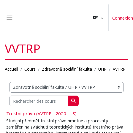
Passer au contenu principal
Connexion
Panneau latéral
VVTRP
Accueil
Cours
Zdravotně sociální fakulta
UHP
VVTRP
Catégories de cours
Rechercher des cours
Rechercher des cours
Trestní právo (VVTRP - 2020 - LS)
Studijní předmět trestní právo hmotné a procesní je
zaměřen na zvládnutí teoretických institutů trestního práva
hmotného a procesního, interpretaci a aplikaci ustanovení