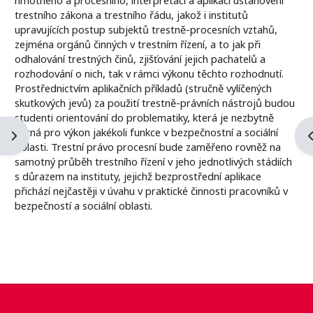
trestního zákona a trestního řádu, jakož i institutů
upravujících postup subjektů trestně-procesních vztahů,
zejména orgánů činných v trestním řízení, a to jak při
odhalování trestných činů, zjišťování jejich pachatelů a
rozhodování o nich, tak v rámci výkonu těchto rozhodnutí.
Prostřednictvím aplikačních příkladů (stručně vylíčených
skutkových jevů) za použití trestně-právních nástrojů budou
studenti orientování do problematiky, která je nezbytně
nutná pro výkon jakékoli funkce v bezpečnostní a sociální
Ouvrir le tiroir des blocs
O
oblasti. Trestní právo procesní bude zaměřeno rovněž na
samotný průběh trestního řízení v jeho jednotlivých stádiích
s důrazem na instituty, jejichž bezprostřední aplikace
přichází nejčastěji v úvahu v praktické činnosti pracovníků v
bezpečností a sociální oblasti.