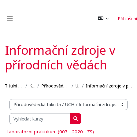
Přejít k hlavnímu obsahu
Přihlášení
Boční panel
Informační zdroje v
přírodních vědách
Titulní stránka
Kurzy
Přírodovědecká fakulta
UCH
Informační zdroje v přírodních vědách
Organizační struktura kurzů
Vyhledat kurzy
Vyhledat kurzy
Laboratorní praktikum (007 - 2020 - ZS)