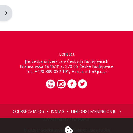
Blockleiste öffnen
Contact
Jihočeská univerzita v Českých Budějovicích
Branišovská 1645/31a, 370 05 České Budějovice
Tel.: +420 389 032 191, E-mail:
info@jcu.cz
COURSE CATALOG
IS STAG
LIFELONG LEARNING ON JU
ACCESSIBILITY STATEMENT
© 2026 Jihočeská univerzita v Českých Budějovicích