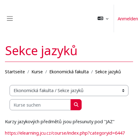
Zum Hauptinhalt
Anmelden
Website-Übersicht
Sekce jazyků
Startseite
Kurse
Ekonomická fakulta
Sekce jazyků
Kursbereiche
Kurse suchen
Kurse suchen
Kurzy jazykových předmětů jsou přesunuty pod "JAZ"
https://elearning.jcu.cz/course/index.php?categoryid=6447