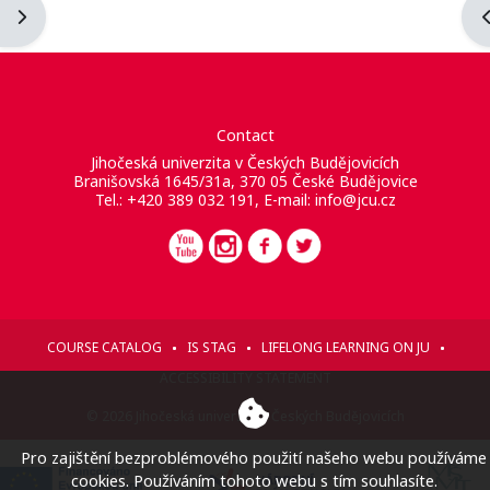
Apri il cassetto del blocco
A
Contact
Jihočeská univerzita v Českých Budějovicích
Branišovská 1645/31a, 370 05 České Budějovice
Tel.: +420 389 032 191, E-mail:
info@jcu.cz
COURSE CATALOG
IS STAG
LIFELONG LEARNING ON JU
ACCESSIBILITY STATEMENT
© 2026 Jihočeská univerzita v Českých Budějovicích
Pro zajištění bezproblémového použití našeho webu používáme
cookies. Používáním tohoto webu s tím souhlasíte.