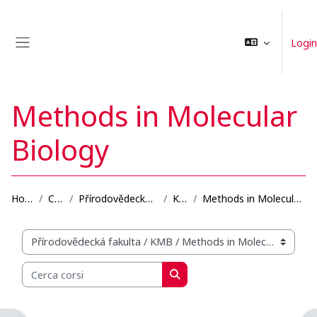
Vai al contenuto principale
Login
Pannello laterale
Methods in Molecular
Biology
Home
Corsi
Přírodovědecká fakulta
KMB
Methods in Molecular Biology
Categorie di corso
Cerca corsi
Cerca corsi