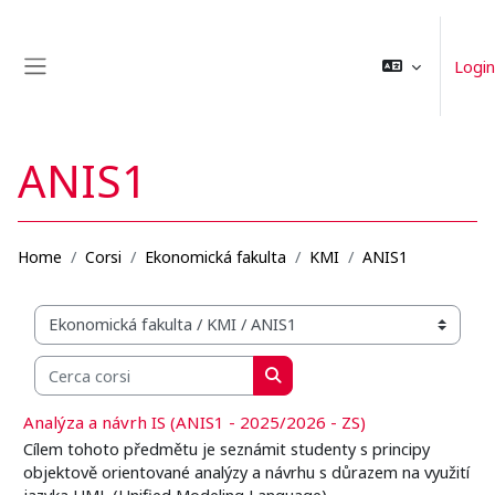
Vai al contenuto principale
Login
Pannello laterale
ANIS1
Home
Corsi
Ekonomická fakulta
KMI
ANIS1
Categorie di corso
Cerca corsi
Cerca corsi
Analýza a návrh IS (ANIS1 - 2025/2026 - ZS)
Cílem tohoto předmětu je seznámit studenty s principy
objektově orientované analýzy a návrhu s důrazem na využití
jazyka UML (Unified Modeling Language).