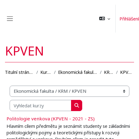
Přejít k hlavnímu obsahu
Přihlášení
Boční panel
KPVEN
Titulní stránka
Kurzy
Ekonomická fakulta
KRM
KPVEN
Organizační struktura kurzů
Vyhledat kurzy
Vyhledat kurzy
Politologie venkova (KPVEN - 2021 - ZS)
Hlavním cílem předmětu je seznámit studenty se základními
politologickými pojmy a teoretickými přístupy k rozvoji
zemědělství a venkova. Druhým cílem je zasadit tyto