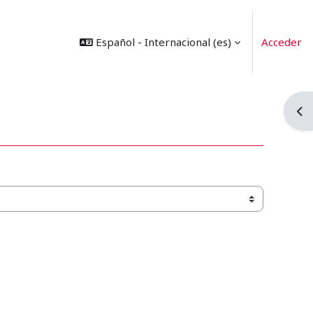
Español - Internacional ‎(es)‎
Acceder
Abr