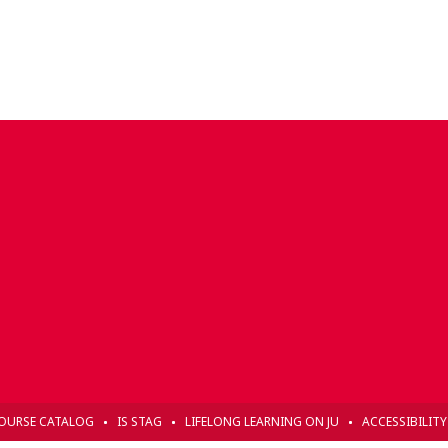
OURSE CATALOG
IS STAG
LIFELONG LEARNING ON JU
ACCESSIBILIT