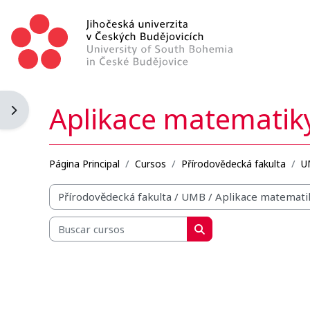
Salta al contenido principal
Aplikace matematiky
Abrir cajón de bloques
Página Principal
Cursos
Přírodovědecká fakulta
U
Categorías
Buscar cursos
Buscar cursos