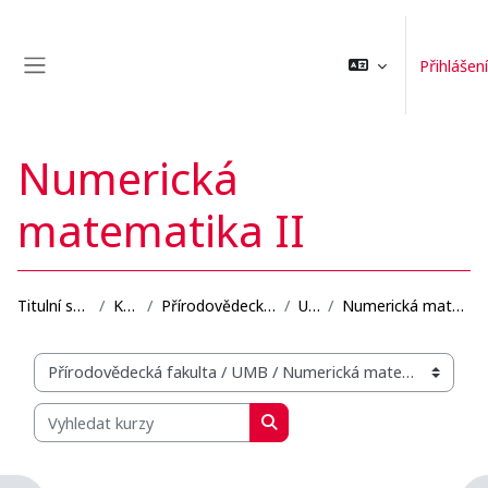
Přejít k hlavnímu obsahu
Přihlášení
Boční panel
Numerická
matematika II
Titulní stránka
Kurzy
Přírodovědecká fakulta
UMB
Numerická matematika II
Organizační struktura kurzů
Vyhledat kurzy
Vyhledat kurzy