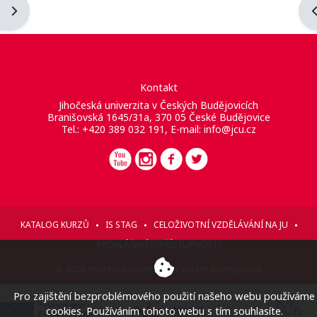
Otevřít panel bloku
O
Kontakt
Jihočeská univerzita v Českých Budějovicích
Branišovská 1645/31a, 370 05 České Budějovice
Tel.: +420 389 032 191, E-mail:
info@jcu.cz
KATALOG KURZŮ
IS STAG
CELOŽIVOTNÍ VZDĚLÁVÁNÍ NA JU
PROHLÁŠENÍ O PŘÍSTUPNOSTI
© 2026 Jihočeská univerzita v Českých Budějovicích
Pro zajištění bezproblémového použití našeho webu používáme
cookies. Používáním tohoto webu s tím souhlasíte.