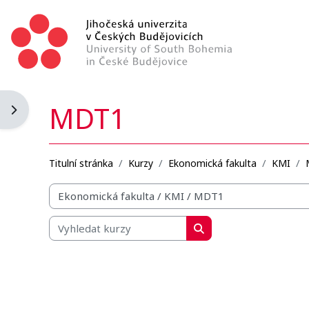
Přejít k hlavnímu obsahu
MDT1
Otevřít panel bloku
Titulní stránka
Kurzy
Ekonomická fakulta
KMI
Organizační struktura kurzů
Vyhledat kurzy
Vyhledat kurzy