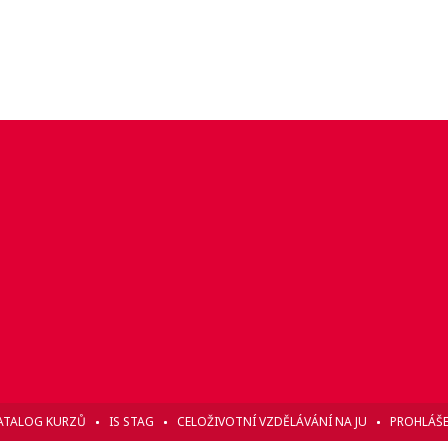
ATALOG KURZŮ
IS STAG
CELOŽIVOTNÍ VZDĚLÁVÁNÍ NA JU
PROHLÁŠE