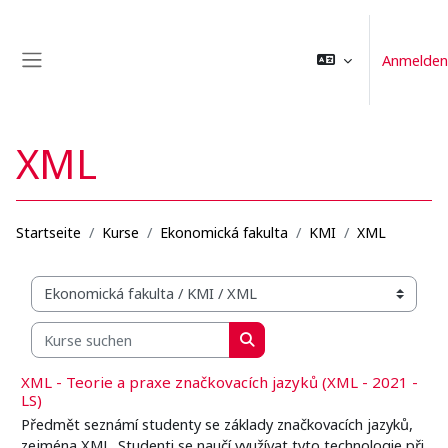
Zum Hauptinhalt
Anmelden
Website-Übersicht
XML
Startseite
Kurse
Ekonomická fakulta
KMI
XML
Kursbereiche
Kurse suchen
Kurse suchen
XML - Teorie a praxe značkovacích jazyků (XML - 2021 -
LS)
Předmět seznámí studenty se základy značkovacích jazyků,
zejména XML. Studenti se naučí využívat tyto technologie při