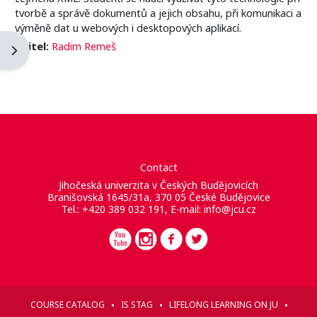
tvorbě a správě dokumentů a jejich obsahu, při komunikaci a
výměně dat u webových i desktopových aplikací.
Učitel:
Radim Remeš
Blockleiste öffnen
Contact
Jihočeská univerzita v Českých Budějovicích
Branišovská 1645/31a, 370 05 České Budějovice
Tel.: +420 389 032 191, E-mail:
info@jcu.cz
COURSE CATALOG
IS STAG
LIFELONG LEARNING ON JU