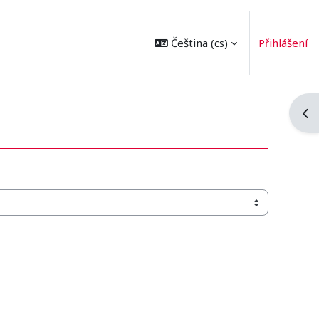
Čeština ‎(cs)‎
Přihlášení
Ote