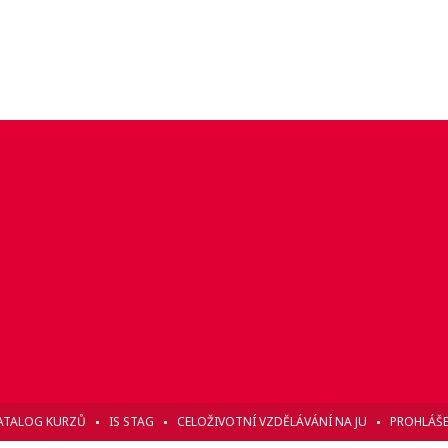
ATALOG KURZŮ
IS STAG
CELOŽIVOTNÍ VZDĚLÁVÁNÍ NA JU
PROHLÁŠE