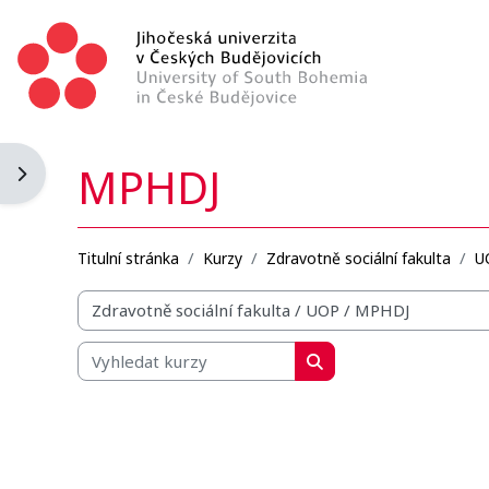
Přejít k hlavnímu obsahu
MPHDJ
Otevřít panel bloku
Titulní stránka
Kurzy
Zdravotně sociální fakulta
U
Organizační struktura kurzů
Vyhledat kurzy
Vyhledat kurzy