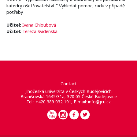
katedry ošetřovatelství. " Vyhledat pomoc, radu v případě
potřeby.
Učitel:
Ivana Chloubová
Učitel:
Tereza Svidenská
Contact
Jihočeská univerzita v Českých Budějovicích
Branišovská 1645/31a, 370 05 České Budějovice
Tel.: +420 389 032 191, E-mail:
info@jcu.cz