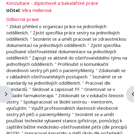
Konzultace - diplomové a bakalářské práce
Učitel:
Věra Hellerová
Odborná praxe
" Získat přehled o organizaci práce na jednotlivých
odděleních. " Zjistit specifika práce sestry na jednotlivých
odděleních. " Seznámit se a umět pracovat se zdravotnickou
dokumentací na jednotlivých odděleních. " Zjistit specifika
používané ošetřovatelské dokumentace na jednotlivých
odděleních " Zapojit se aktivně do ošetřovatelského týmu na
jednotlivých odděleních. " Prohloubit si komunikační
dovednosti sestry při péči o pacienty/klienty. " Zdokonalit se
v základních ošetřovatelských postupech. " Seznámit se se
standardy na jednotlivých odděleních. " Pracovat dle
standardů. " Sledovat a zapisovat FF. " Orientovat se v
Ouvrir le tiroir des blocs
O
základní farmakoterapii. " Zdokonalit se v edukační činnosti
sestry. " Spolupracovat se školní sestrou - mentorem,
vyučujícím. " Využít profesionálních vlastností všeobecné
sestry při péči o pacienty/klienty. " Seznámit se a umět
používat technické vybavení stanice (přístroje, pomůcky) k
zajištění běžné medicínsko-ošetřovatelské péče (dle principů
BOZP). " Vypracovat kasuistiky a další úkoly dle požadavků