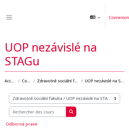
Passer au contenu principal
Connexion
Panneau latéral
UOP nezávislé na
STAGu
Accueil
Cours
Zdravotně sociální fakulta
UOP nezávislé na STAGu
Catégories de cours
Rechercher des cours
Rechercher des cours
Odborná praxe