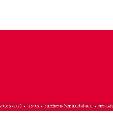
ATALOG KURZŮ
IS STAG
CELOŽIVOTNÍ VZDĚLÁVÁNÍ NA JU
PROHLÁŠE