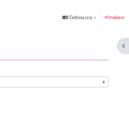
Čeština ‎(cs)‎
Přihlášení
Ote