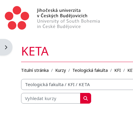
Přejít k hlavnímu obsahu
KETA
Otevřít panel bloku
Titulní stránka
Kurzy
Teologická fakulta
KFI
KE
Organizační struktura kurzů
Vyhledat kurzy
Vyhledat kurzy