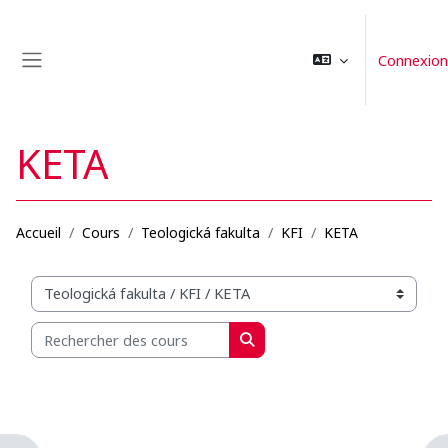
Passer au contenu principal
Connexion
Panneau latéral
KETA
Accueil
Cours
Teologická fakulta
KFI
KETA
Catégories de cours
Rechercher des cours
Rechercher des cours