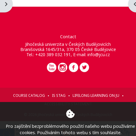
Ouvrir le tiroir des blocs
O
Contact
Jihočeská univerzita v Českých Budějovicích
Branišovská 1645/31a, 370 05 České Budějovice
Tel.: +420 389 032 191, E-mail:
info@jcu.cz
COURSE CATALOG
IS STAG
LIFELONG LEARNING ON JU
ACCESSIBILITY STATEMENT
© 2026 Jihočeská univerzita v Českých Budějovicích
Pro zajištění bezproblémového použití našeho webu používáme
cookies. Používáním tohoto webu s tím souhlasíte.