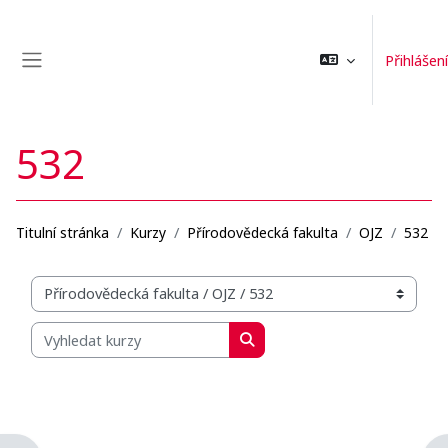
Přejít k hlavnímu obsahu
Přihlášení
Boční panel
532
Titulní stránka
Kurzy
Přírodovědecká fakulta
OJZ
532
Organizační struktura kurzů
Vyhledat kurzy
Vyhledat kurzy