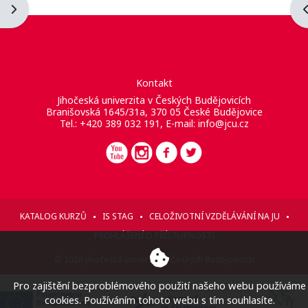
Otevřít panel bloku
O
Kontakt
Jihočeská univerzita v Českých Budějovicích
Branišovská 1645/31a, 370 05 České Budějovice
Tel.: +420 389 032 191, E-mail:
info@jcu.cz
KATALOG KURZŮ
IS STAG
CELOŽIVOTNÍ VZDĚLÁVÁNÍ NA JU
PROHLÁŠENÍ O PŘÍSTUPNOSTI
© 2026 Jihočeská univerzita v Českých Budějovicích
Pro zajištění bezproblémového použití našeho webu používáme
cookies. Používáním tohoto webu s tím souhlasíte.