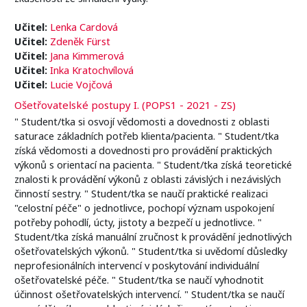
Učitel:
Lenka Cardová
Učitel:
Zdeněk Fürst
Učitel:
Jana Kimmerová
Učitel:
Inka Kratochvílová
Učitel:
Lucie Vojčová
Ošetřovatelské postupy I. (POPS1 - 2021 - ZS)
" Student/tka si osvojí vědomosti a dovednosti z oblasti
saturace základních potřeb klienta/pacienta. " Student/tka
získá vědomosti a dovednosti pro provádění praktických
výkonů s orientací na pacienta. " Student/tka získá teoretické
znalosti k provádění výkonů z oblasti závislých i nezávislých
činností sestry. " Student/tka se naučí praktické realizaci
"celostní péče" o jednotlivce, pochopí význam uspokojení
potřeby pohodlí, úcty, jistoty a bezpečí u jednotlivce. "
Student/tka získá manuální zručnost k provádění jednotlivých
ošetřovatelských výkonů. " Student/tka si uvědomí důsledky
neprofesionálních intervencí v poskytování individuální
ošetřovatelské péče. " Student/tka se naučí vyhodnotit
účinnost ošetřovatelských intervencí. " Student/tka se naučí