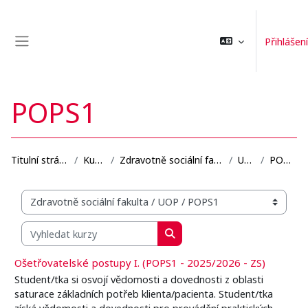
Přejít k hlavnímu obsahu
Přihlášení
Boční panel
POPS1
Titulní stránka
Kurzy
Zdravotně sociální fakulta
UOP
POPS1
Organizační struktura kurzů
Vyhledat kurzy
Vyhledat kurzy
Ošetřovatelské postupy I. (POPS1 - 2025/2026 - ZS)
Student/tka si osvojí vědomosti a dovednosti z oblasti
saturace základních potřeb klienta/pacienta. Student/tka
získá vědomosti a dovednosti pro provádění praktických