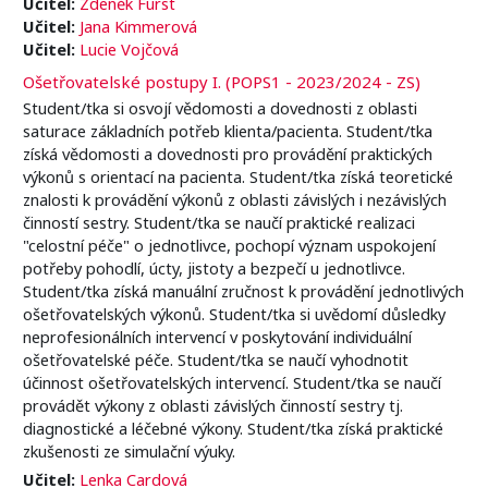
Učitel:
Zdeněk Fürst
Učitel:
Jana Kimmerová
Učitel:
Lucie Vojčová
Ošetřovatelské postupy I. (POPS1 - 2023/2024 - ZS)
Student/tka si osvojí vědomosti a dovednosti z oblasti
saturace základních potřeb klienta/pacienta. Student/tka
získá vědomosti a dovednosti pro provádění praktických
výkonů s orientací na pacienta. Student/tka získá teoretické
znalosti k provádění výkonů z oblasti závislých i nezávislých
činností sestry. Student/tka se naučí praktické realizaci
"celostní péče" o jednotlivce, pochopí význam uspokojení
potřeby pohodlí, úcty, jistoty a bezpečí u jednotlivce.
Student/tka získá manuální zručnost k provádění jednotlivých
ošetřovatelských výkonů. Student/tka si uvědomí důsledky
neprofesionálních intervencí v poskytování individuální
ošetřovatelské péče. Student/tka se naučí vyhodnotit
účinnost ošetřovatelských intervencí. Student/tka se naučí
provádět výkony z oblasti závislých činností sestry tj.
diagnostické a léčebné výkony. Student/tka získá praktické
zkušenosti ze simulační výuky.
Učitel:
Lenka Cardová