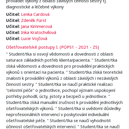
provádět výkony z oblasti závislých činností sestry tj.
diagnostické a léčebné výkony
Učitel:
Lenka Cardová
Učitel:
Zdeněk Fürst
Učitel:
Jana Kimmerová
Učitel:
Inka Kratochvílová
Učitel:
Lucie Vojčová
Ošetřovatelské postupy I. (POPS1 - 2021 - ZS)
" Student/tka si osvojí vědomosti a dovednosti z oblasti
saturace základních potřeb klienta/pacienta. " Student/tka
získá vědomosti a dovednosti pro provádění praktických
výkonů s orientací na pacienta. " Student/tka získá teoretické
znalosti k provádění výkonů z oblasti závislých i nezávislých
činností sestry. " Student/tka se naučí praktické realizaci
"celostní péče" o jednotlivce, pochopí význam uspokojení
potřeby pohodlí, úcty, jistoty a bezpečí u jednotlivce. "
Student/tka získá manuální zručnost k provádění jednotlivých
ošetřovatelských výkonů. " Student/tka si uvědomí důsledky
neprofesionálních intervencí v poskytování individuální
ošetřovatelské péče. " Student/tka se naučí vyhodnotit
účinnost ošetřovatelských intervencí. " Student/tka se naučí