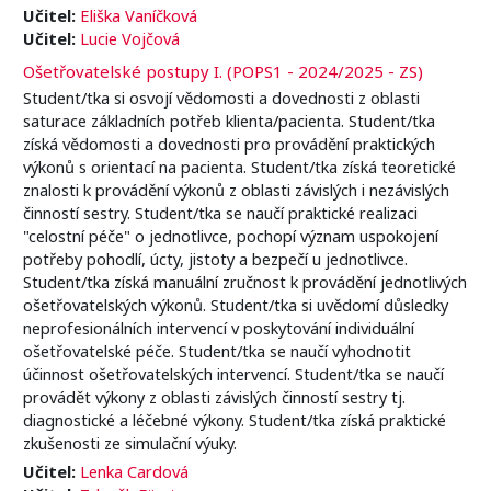
Učitel:
Eliška Vaníčková
Učitel:
Lucie Vojčová
Ošetřovatelské postupy I. (POPS1 - 2024/2025 - ZS)
Student/tka si osvojí vědomosti a dovednosti z oblasti
saturace základních potřeb klienta/pacienta. Student/tka
získá vědomosti a dovednosti pro provádění praktických
výkonů s orientací na pacienta. Student/tka získá teoretické
znalosti k provádění výkonů z oblasti závislých i nezávislých
činností sestry. Student/tka se naučí praktické realizaci
"celostní péče" o jednotlivce, pochopí význam uspokojení
potřeby pohodlí, úcty, jistoty a bezpečí u jednotlivce.
Student/tka získá manuální zručnost k provádění jednotlivých
ošetřovatelských výkonů. Student/tka si uvědomí důsledky
neprofesionálních intervencí v poskytování individuální
ošetřovatelské péče. Student/tka se naučí vyhodnotit
účinnost ošetřovatelských intervencí. Student/tka se naučí
provádět výkony z oblasti závislých činností sestry tj.
diagnostické a léčebné výkony. Student/tka získá praktické
zkušenosti ze simulační výuky.
Učitel:
Lenka Cardová