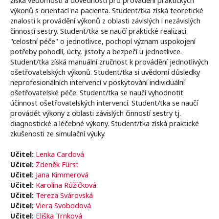
výkonů s orientací na pacienta. Student/tka získá teoretické
znalosti k provádění výkonů z oblasti závislých i nezávislých
činností sestry. Student/tka se naučí praktické realizaci
"celostní péče" o jednotlivce, pochopí význam uspokojení
potřeby pohodlí, úcty, jistoty a bezpečí u jednotlivce.
Student/tka získá manuální zručnost k provádění jednotlivých
ošetřovatelských výkonů. Student/tka si uvědomí důsledky
neprofesionálních intervencí v poskytování individuální
ošetřovatelské péče. Student/tka se naučí vyhodnotit
účinnost ošetřovatelských intervencí. Student/tka se naučí
provádět výkony z oblasti závislých činností sestry tj.
diagnostické a léčebné výkony. Student/tka získá praktické
zkušenosti ze simulační výuky.
Učitel:
Lenka Cardová
Učitel:
Zdeněk Fürst
Učitel:
Jana Kimmerová
Učitel:
Karolína Růžičková
Učitel:
Tereza Svárovská
Učitel:
Viera Svobodová
Učitel:
Eliška Trnková