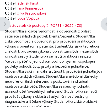
Učitel:
Zdeněk Fürst
Učitel:
Jana Kimmerová
Učitel:
Inka Kratochvílová
Učitel:
Lucie Vojčová
Otevřít panel bloku
O
Ošetřovatelské postupy I. (POPS1 - 2022 - ZS)
Student/tka si osvojí vědomosti a dovednosti z oblasti
saturace základních potřeb klienta/pacienta. Student/tka
získá vědomosti a dovednosti pro provádění praktických
výkonů s orientací na pacienta. Student/tka získá teoretické
znalosti k provádění výkonů z oblasti závislých i nezávislých
činností sestry. Student/tka se naučí praktické realizaci
"celostní péče" o jednotlivce, pochopí význam uspokojení
potřeby pohodlí, úcty, jistoty a bezpečí u jednotlivce.
Student/tka získá manuální zručnost k provádění jednotlivých
ošetřovatelských výkonů. Student/tka si uvědomí důsledky
neprofesionálních intervencí v poskytování individuální
ošetřovatelské péče. Student/tka se naučí vyhodnotit
účinnost ošetřovatelských intervencí. Student/tka se naučí
provádět výkony z oblasti závislých činností sestry tj.
diagnostické a léčebné výkony. Student/tka získá praktické
zkušenosti ze simulační výuky.