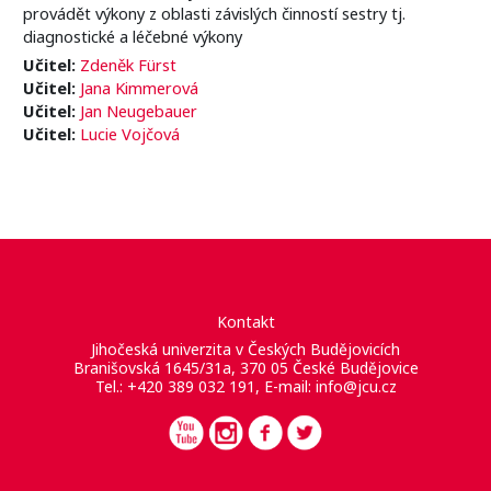
provádět výkony z oblasti závislých činností sestry tj.
diagnostické a léčebné výkony
Učitel:
Zdeněk Fürst
Učitel:
Jana Kimmerová
Učitel:
Jan Neugebauer
Učitel:
Lucie Vojčová
Kontakt
Jihočeská univerzita v Českých Budějovicích
Branišovská 1645/31a, 370 05 České Budějovice
Tel.: +420 389 032 191, E-mail:
info@jcu.cz