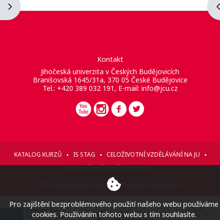
Otevřít panel bloku
O
Kontakt
Jihočeská univerzita v Českých Budějovicích
Branišovská 1645/31a, 370 05 České Budějovice
Tel.: +420 389 032 191, E-mail:
info@jcu.cz
KATALOG KURZŮ
IS STAG
CELOŽIVOTNÍ VZDĚLÁVÁNÍ NA JU
PROHLÁŠENÍ O PŘÍSTUPNOSTI
© 2026 Jihočeská univerzita v Českých Budějovicích
Pro zajištění bezproblémového použití našeho webu používáme
cookies. Používáním tohoto webu s tím souhlasíte.