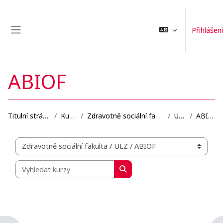
Přejít k hlavnímu obsahu
Přihlášení
Boční panel
ABIOF
Titulní stránka
Kurzy
Zdravotně sociální fakulta
ULZ
ABIOF
Organizační struktura kurzů
Vyhledat kurzy
Vyhledat kurzy