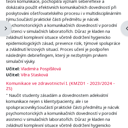
teorii komunikace, pochopil/a význam sebereflexe a
dokázal/a použít efektivních komunikačních dovedností při
poskytováni ošetřovatelského procesu i v multidisciplinárním
týmu.Součástí praktické části předmětu je nácvik
psychomotorických a komunikačních dovedností v porodní
Apri il cassetto del blocco
A
asistenci v simulačních laboratořích. Důraz je kladen na
zvládnutí komplexní situace včetně dodržení hygienicko
epidemiologických zásad, prevence rizik, týmové spolupráce
a zvládnutí krizových situací. Proces učení je podpořen
následným debriefingem, který je nezbytným prvkem
simulační výuky.
Učitel:
Vladimíra Pospíšilová
Učitel:
Věra Stasková
Komunikace ve zdravotnictví I. (KMZD1 - 2023/2024 -
ZS)
" Naučit studenty zásadám a dovednostem adekvátní
komunikace nejen s klienty/pacienty, ale i se
spolupracovníky.Součástí praktické části předmětu je nácvik
psychomotorických a komunikačních dovedností v porodní
asistenci v simulačních laboratořích. Důraz je kladen na
zvládnutí komplexní situace včetně dodržení hygienicko