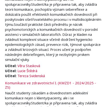
spolupracovníky.Student/ka je připravena tak, aby zvládl/a
teorii komunikace, pochopil/a význam sebereflexe a
dokázal/a použít efektivních komunikačních dovedností při
poskytováni ošetřovatelského procesu i v multidisciplinárním
týmu.Součástí praktické části předmětu je nácvik
psychomotorických a komunikačních dovedností v porodní
asistenci v simulačních laboratořích. Důraz je kladen na
zvládnutí komplexní situace včetně dodržení hygienicko
epidemiologických zásad, prevence rizik, týmové spolupráce
a zvládnutí krizových situací. Proces učení je podpořen
následným debriefingem, který je nezbytným prvkem
simulační výuky.
Učitel:
Věra Stasková
Učitel:
Lucie Štědrá
Učitel:
Tereza Svidenská
Komunikace ve zdravotnictví I. (KMZD1 - 2024/2025 -
ZS)
Naučit studenty zásadám a dovednostem adekvátní
komunikace nejen s klienty/pacienty, ale i se
spolupracovníky.Student/ka je připravena tak, aby zvládl/a