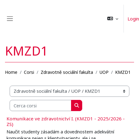
Vai al contenuto principale
Login
Pannello laterale
KMZD1
Home
Corsi
Zdravotně sociální fakulta
UOP
KMZD1
Categorie di corso
Cerca corsi
Cerca corsi
Komunikace ve zdravotnictví I. (KMZD1 - 2025/2026 -
ZS)
Naučit studenty zásadám a dovednostem adekvátní
komunikace nejen s klienty/pacienty, ale i se