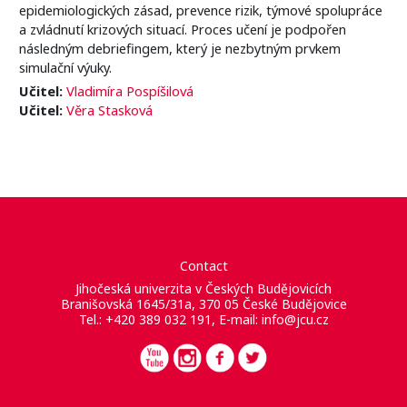
epidemiologických zásad, prevence rizik, týmové spolupráce
a zvládnutí krizových situací. Proces učení je podpořen
následným debriefingem, který je nezbytným prvkem
simulační výuky.
Učitel:
Vladimíra Pospíšilová
Učitel:
Věra Stasková
Contact
Jihočeská univerzita v Českých Budějovicích
Branišovská 1645/31a, 370 05 České Budějovice
Tel.: +420 389 032 191, E-mail:
info@jcu.cz