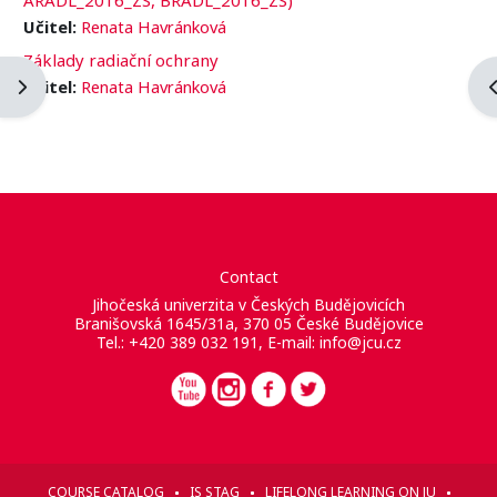
Učitel:
Renata Havránková
Základy radiační ochrany
Ouvrir le tiroir des blocs
O
Učitel:
Renata Havránková
Contact
Jihočeská univerzita v Českých Budějovicích
Branišovská 1645/31a, 370 05 České Budějovice
Tel.: +420 389 032 191, E-mail:
info@jcu.cz
COURSE CATALOG
IS STAG
LIFELONG LEARNING ON JU