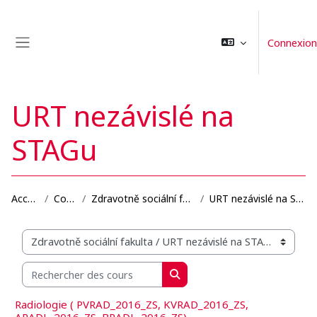
Passer au contenu principal
Connexion
Panneau latéral
URT nezávislé na
STAGu
Accueil
Cours
Zdravotně sociální fakulta
URT nezávislé na STAGu
Catégories de cours
Rechercher des cours
Rechercher des cours
Radiologie ( PVRAD_2016_ZS, KVRAD_2016_ZS,
ARADL_2016_ZS, BRADL_2016_ZS)