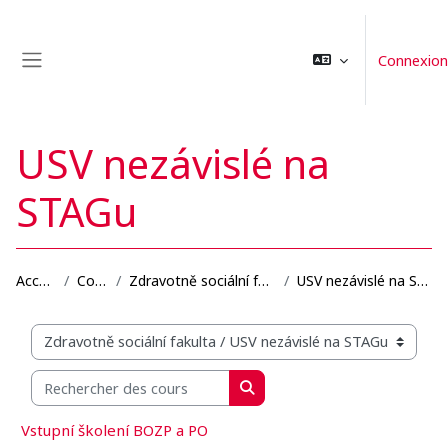
Passer au contenu principal
Connexion
Panneau latéral
USV nezávislé na
STAGu
Accueil
Cours
Zdravotně sociální fakulta
USV nezávislé na STAGu
Catégories de cours
Rechercher des cours
Rechercher des cours
Vstupní školení BOZP a PO