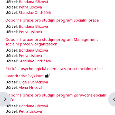
Učitel:
Bohdana Břízová
Učitel:
Petra Lísková
Učitel:
Stanislav Ondrášek
Odborná praxe pro studijní program Sociální práce
Učitel:
Bohdana Břízová
Učitel:
Petra Lísková
Odborná praxe pro studijní program Management
sociální práce v organizacích
Učitel:
Bohdana Břízová
Učitel:
Petra Lísková
Učitel:
Stanislav Ondrášek
Etická a psychologická dilemata v praxi sociální práce
Kvantitativní výzkum
Učitel:
Olga Dvořáčková
Učitel:
Alena Hricová
Odborná praxe pro studijní program Zdravotně-sociální
Ouvrir le tiroir des blocs
O
péče
Učitel:
Bohdana Břízová
Učitel:
Petra Lísková