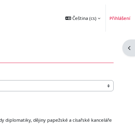
Čeština ‎(cs)‎
Přihlášení
Ote
dy diplomatiky, dějiny papežské a císařské kanceláře