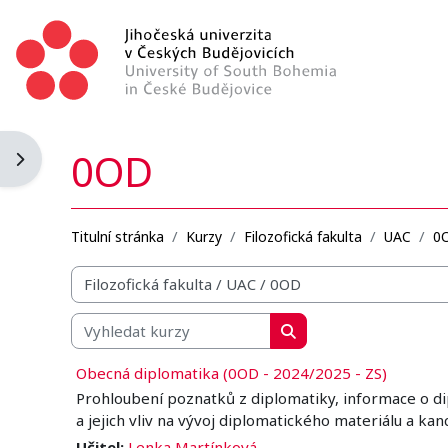
Přejít k hlavnímu obsahu
0OD
Otevřít panel bloku
Titulní stránka
Kurzy
Filozofická fakulta
UAC
0
Organizační struktura kurzů
Vyhledat kurzy
Vyhledat kurzy
Obecná diplomatika (0OD - 2024/2025 - ZS)
Prohloubení poznatků z diplomatiky, informace o dip
a jejich vliv na vývoj diplomatického materiálu a ka
Učitel:
Lenka Martínková