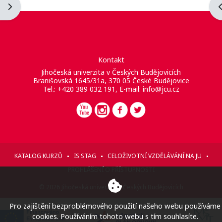
Otevřít panel bloku
O
Kontakt
Jihočeská univerzita v Českých Budějovicích
Branišovská 1645/31a, 370 05 České Budějovice
Tel.: +420 389 032 191, E-mail:
info@jcu.cz
KATALOG KURZŮ
IS STAG
CELOŽIVOTNÍ VZDĚLÁVÁNÍ NA JU
PROHLÁŠENÍ O PŘÍSTUPNOSTI
© 2026 Jihočeská univerzita v Českých Budějovicích
Pro zajištění bezproblémového použití našeho webu používáme
cookies. Používáním tohoto webu s tím souhlasíte.