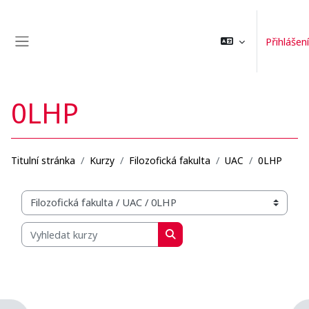
Přejít k hlavnímu obsahu
Přihlášení
Boční panel
0LHP
Titulní stránka
Kurzy
Filozofická fakulta
UAC
0LHP
Organizační struktura kurzů
Vyhledat kurzy
Vyhledat kurzy