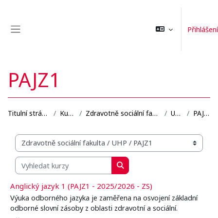
Přejít k hlavnímu obsahu
Přihlášení
Boční panel
PAJZ1
Titulní stránka
Kurzy
Zdravotně sociální fakulta
UHP
PAJZ1
Organizační struktura kurzů
Vyhledat kurzy
Vyhledat kurzy
Anglický jazyk 1 (PAJZ1 - 2025/2026 - ZS)
Výuka odborného jazyka je zaměřena na osvojení základní
odborné slovní zásoby z oblasti zdravotní a sociální.