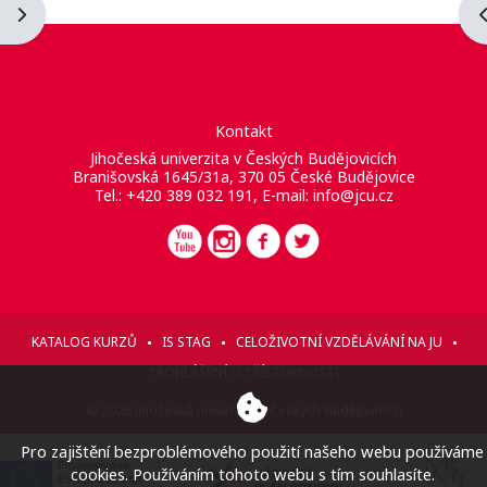
Otevřít panel bloku
O
Kontakt
Jihočeská univerzita v Českých Budějovicích
Branišovská 1645/31a, 370 05 České Budějovice
Tel.: +420 389 032 191, E-mail:
info@jcu.cz
KATALOG KURZŮ
IS STAG
CELOŽIVOTNÍ VZDĚLÁVÁNÍ NA JU
PROHLÁŠENÍ O PŘÍSTUPNOSTI
© 2026 Jihočeská univerzita v Českých Budějovicích
Pro zajištění bezproblémového použití našeho webu používáme
cookies. Používáním tohoto webu s tím souhlasíte.