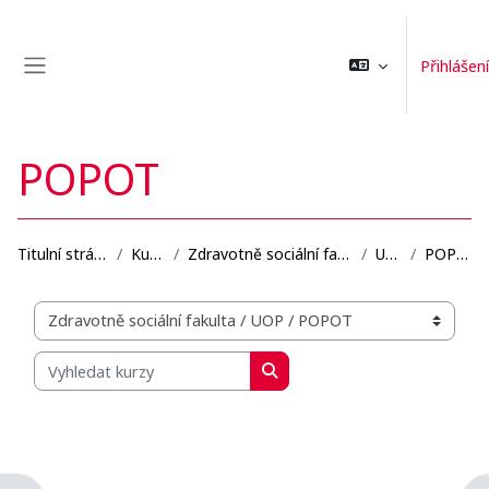
Přejít k hlavnímu obsahu
Přihlášení
Boční panel
POPOT
Titulní stránka
Kurzy
Zdravotně sociální fakulta
UOP
POPOT
Organizační struktura kurzů
Vyhledat kurzy
Vyhledat kurzy