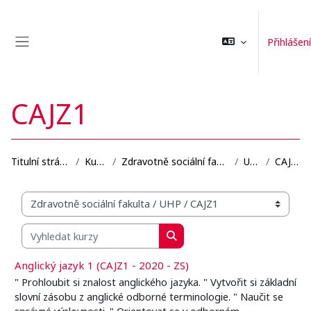
Přejít k hlavnímu obsahu
Přihlášení
Boční panel
CAJZ1
Titulní stránka
Kurzy
Zdravotně sociální fakulta
UHP
CAJZ1
Organizační struktura kurzů
Vyhledat kurzy
Vyhledat kurzy
Anglický jazyk 1 (CAJZ1 - 2020 - ZS)
" Prohloubit si znalost anglického jazyka. " Vytvořit si základní
slovní zásobu z anglické odborné terminologie. " Naučit se
správné výslovnosti. " Orientovat se v odborném