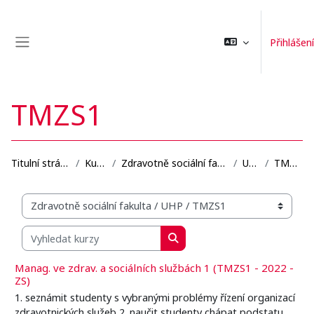
Přejít k hlavnímu obsahu
Přihlášení
Boční panel
TMZS1
Titulní stránka
Kurzy
Zdravotně sociální fakulta
UHP
TMZS1
Organizační struktura kurzů
Vyhledat kurzy
Vyhledat kurzy
Manag. ve zdrav. a sociálních službách 1 (TMZS1 - 2022 -
ZS)
1. seznámit studenty s vybranými problémy řízení organizací
zdravotnických služeb 2. naučit studenty chápat podstatu