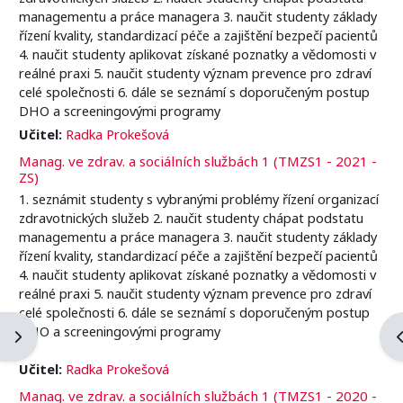
managementu a práce managera 3. naučit studenty základy
řízení kvality, standardizací péče a zajištění bezpečí pacientů
4. naučit studenty aplikovat získané poznatky a vědomosti v
reálné praxi 5. naučit studenty význam prevence pro zdraví
celé společnosti 6. dále se seznámí s doporučeným postup
DHO a screeningovými programy
Učitel:
Radka Prokešová
Manag. ve zdrav. a sociálních službách 1 (TMZS1 - 2021 -
ZS)
1. seznámit studenty s vybranými problémy řízení organizací
zdravotnických služeb 2. naučit studenty chápat podstatu
managementu a práce managera 3. naučit studenty základy
řízení kvality, standardizací péče a zajištění bezpečí pacientů
4. naučit studenty aplikovat získané poznatky a vědomosti v
reálné praxi 5. naučit studenty význam prevence pro zdraví
celé společnosti 6. dále se seznámí s doporučeným postup
DHO a screeningovými programy
Otevřít panel bloku
O
Učitel:
Radka Prokešová
Manag. ve zdrav. a sociálních službách 1 (TMZS1 - 2020 -