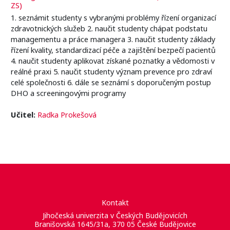
ZS)
1. seznámit studenty s vybranými problémy řízení organizací
zdravotnických služeb 2. naučit studenty chápat podstatu
managementu a práce managera 3. naučit studenty základy
řízení kvality, standardizací péče a zajištění bezpečí pacientů
4. naučit studenty aplikovat získané poznatky a vědomosti v
reálné praxi 5. naučit studenty význam prevence pro zdraví
celé společnosti 6. dále se seznámí s doporučeným postup
DHO a screeningovými programy
Učitel:
Radka Prokešová
Kontakt
Jihočeská univerzita v Českých Budějovicích
Branišovská 1645/31a, 370 05 České Budějovice