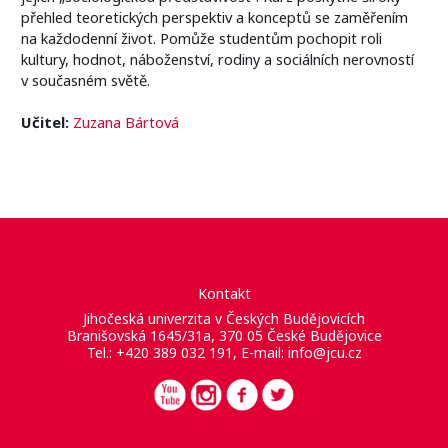
přehled teoretických perspektiv a konceptů se zaměřením
na každodenní život. Pomůže studentům pochopit roli
kultury, hodnot, náboženství, rodiny a sociálních nerovností
v současném světě.
Učitel:
Zuzana Bártová
Kontakt
Jihočeská univerzita v Českých Budějovicích
Branišovská 1645/31a, 370 05 České Budějovice
Tel.: +420 389 032 191, E-mail:
info@jcu.cz