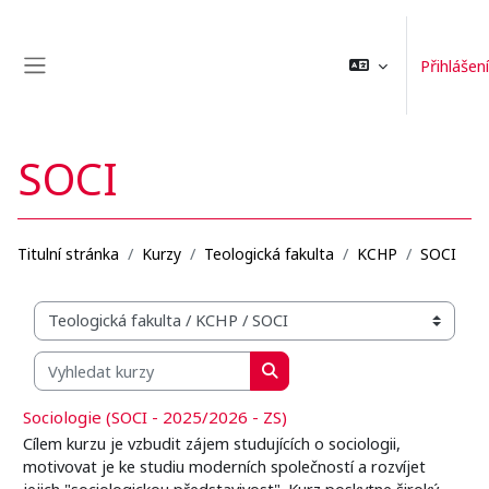
Přejít k hlavnímu obsahu
Přihlášení
Boční panel
SOCI
Titulní stránka
Kurzy
Teologická fakulta
KCHP
SOCI
Organizační struktura kurzů
Vyhledat kurzy
Vyhledat kurzy
Sociologie (SOCI - 2025/2026 - ZS)
Cílem kurzu je vzbudit zájem studujících o sociologii,
motivovat je ke studiu moderních společností a rozvíjet
jejich "sociologickou představivost". Kurz poskytne široký