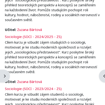
přehled teoretických perspektiv a konceptů se zaměřením
na každodenní život. Pomůže studujícím pochopit roli
kultury, hodnot, náboženství, rodiny a sociálních nerovností v
současném světě.
Učitel:
Zuzana Bártová
Sociologie (SOCI - 2024/2025 - ZS)
Cílem kurzu je vzbudit zájem studujících o sociologii,
motivovat je ke studiu moderních společností a rozvíjet
jejich „sociologickou představivost“. Kurz poskytne široký
přehled teoretických perspektiv a konceptů se zaměřením
na každodenní život. Pomůže studujícím pochopit roli
kultury, hodnot, náboženství, rodiny a sociálních nerovností
v současném světě.
Otevřít panel bloku
O
Učitel:
Zuzana Bártová
Sociologie (SOCI - 2023/2024 - ZS)
Cílem kurzu je vzbudit zájem studentů o sociologii,
motivovat je ke studiu moderních společností a rozvíjet
jejich „sociologickou představivost“. Kurz poskytne široký