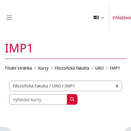
Přejít k hlavnímu obsahu
Přihlášení
Boční panel
IMP1
Titulní stránka
Kurzy
Filozofická fakulta
URO
IMP1
Organizační struktura kurzů
Vyhledat kurzy
Vyhledat kurzy