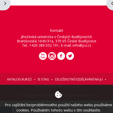
Otevřít panel bloku
O
Kontakt
Jihočeská univerzita v Českých Budějovicích
Branišovská 1645/31a, 370 05 České Budějovice
Tel.: +420 389 032 191, E-mail:
info@jcu.cz
KATALOG KURZŮ
IS STAG
CELOŽIVOTNÍ VZDĚLÁVÁNÍ NA JU
PROHLÁŠENÍ O PŘÍSTUPNOSTI
© 2026 Jihočeská univerzita v Českých Budějovicích
Pro zajištění bezproblémového použití našeho webu používáme
cookies. Používáním tohoto webu s tím souhlasíte.