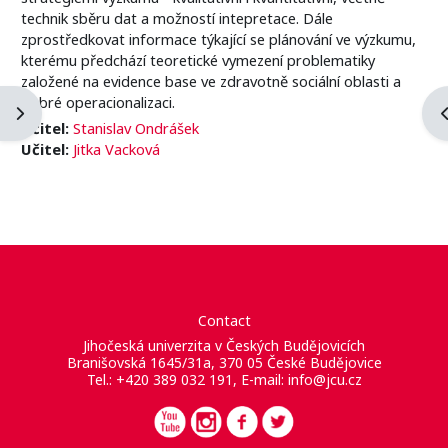
technik sběru dat a možností intepretace. Dále
zprostředkovat informace týkající se plánování ve výzkumu,
kterému předchází teoretické vymezení problematiky
založené na evidence base ve zdravotně sociální oblasti a
dobré operacionalizaci.
Abrir cajón de bloques
A
Učitel:
Stanislav Ondrášek
Učitel:
Jitka Vacková
Contact
Jihočeská univerzita v Českých Budějovicích
Branišovská 1645/31a, 370 05 České Budějovice
Tel.: +420 389 032 191, E-mail:
info@jcu.cz