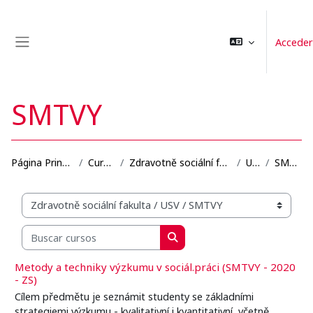
Salta al contenido principal
Acceder
Panel lateral
SMTVY
Página Principal
Cursos
Zdravotně sociální fakulta
USV
SMTVY
Categorías
Buscar cursos
Buscar cursos
Metody a techniky výzkumu v sociál.práci (SMTVY - 2020
- ZS)
Cílem předmětu je seznámit studenty se základními
strategiemi výzkumu - kvalitativní i kvantitativní, včetně