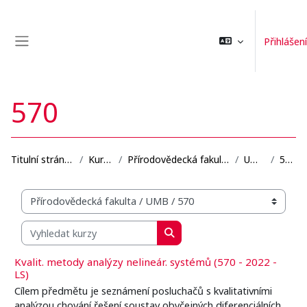
Přejít k hlavnímu obsahu
Přihlášení
Boční panel
570
Titulní stránka
Kurzy
Přírodovědecká fakulta
UMB
570
Organizační struktura kurzů
Vyhledat kurzy
Vyhledat kurzy
Kvalit. metody analýzy nelineár. systémů (570 - 2022 -
LS)
Cílem předmětu je seznámení posluchačů s kvalitativními
analýzou chování řešení soustav obyčejných diferenciálních