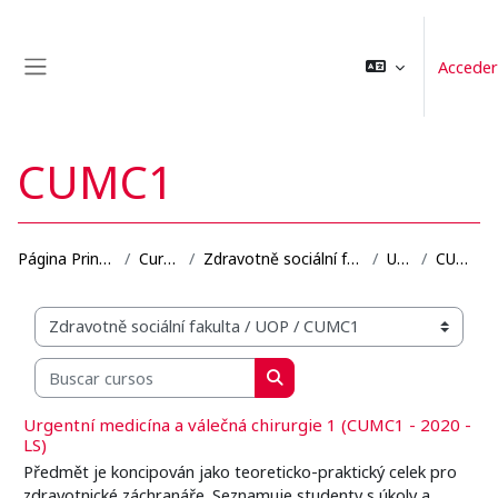
Salta al contenido principal
Acceder
Panel lateral
CUMC1
Página Principal
Cursos
Zdravotně sociální fakulta
UOP
CUMC1
Categorías
Buscar cursos
Buscar cursos
Urgentní medicína a válečná chirurgie 1 (CUMC1 - 2020 -
LS)
Předmět je koncipován jako teoreticko-praktický celek pro
zdravotnické záchranáře. Seznamuje studenty s úkoly a