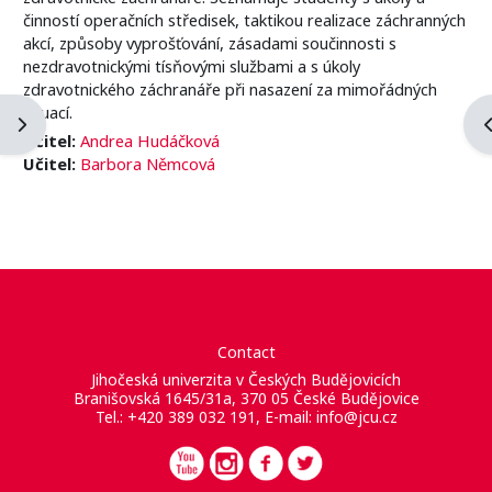
činností operačních středisek, taktikou realizace záchranných
akcí, způsoby vyprošťování, zásadami součinnosti s
nezdravotnickými tísňovými službami a s úkoly
zdravotnického záchranáře při nasazení za mimořádných
situací.
Abrir cajón de bloques
A
Učitel:
Andrea Hudáčková
Učitel:
Barbora Němcová
Contact
Jihočeská univerzita v Českých Budějovicích
Branišovská 1645/31a, 370 05 České Budějovice
Tel.: +420 389 032 191, E-mail:
info@jcu.cz