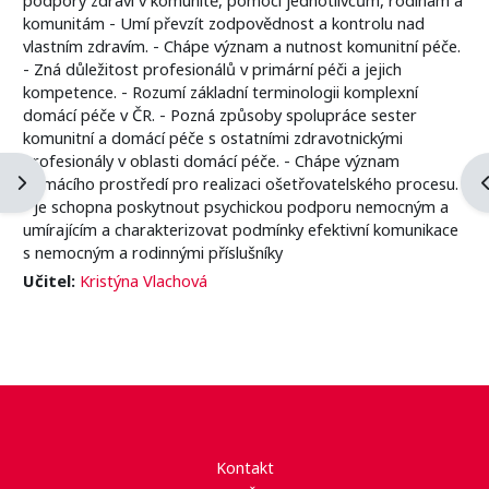
komunitám - Umí převzít zodpovědnost a kontrolu nad
vlastním zdravím. - Chápe význam a nutnost komunitní péče.
- Zná důležitost profesionálů v primární péči a jejich
kompetence. - Rozumí základní terminologii komplexní
domácí péče v ČR. - Pozná způsoby spolupráce sester
komunitní a domácí péče s ostatními zdravotnickými
profesionály v oblasti domácí péče. - Chápe význam
Otevřít panel bloku
O
domácího prostředí pro realizaci ošetřovatelského procesu.
- Je schopna poskytnout psychickou podporu nemocným a
umírajícím a charakterizovat podmínky efektivní komunikace
s nemocným a rodinnými příslušníky
Učitel:
Kristýna Vlachová
Kontakt