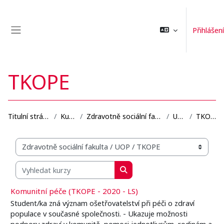
Přejít k hlavnímu obsahu
Přihlášení
Boční panel
TKOPE
Titulní stránka
Kurzy
Zdravotně sociální fakulta
UOP
TKOPE
Organizační struktura kurzů
Vyhledat kurzy
Vyhledat kurzy
Komunitní péče (TKOPE - 2020 - LS)
Student/ka zná význam ošetřovatelství při péči o zdraví
populace v současné společnosti. - Ukazuje možnosti
podpory zdraví v komunitě, pomoci jednotlivcům, rodinám a