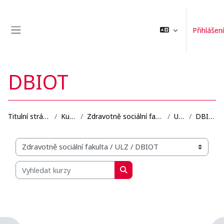
Přejít k hlavnímu obsahu
Přihlášení
Boční panel
DBIOT
Titulní stránka
Kurzy
Zdravotně sociální fakulta
ULZ
DBIOT
Organizační struktura kurzů
Vyhledat kurzy
Vyhledat kurzy