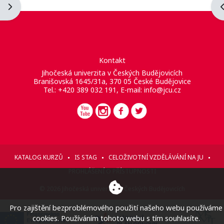
Otevřít panel bloku
O
Kontakt
Jihočeská univerzita v Českých Budějovicích
Branišovská 1645/31a, 370 05 České Budějovice
Tel.: +420 389 032 191, E-mail:
info@jcu.cz
KATALOG KURZŮ
IS STAG
CELOŽIVOTNÍ VZDĚLÁVÁNÍ NA JU
PROHLÁŠENÍ O PŘÍSTUPNOSTI
© 2026 Jihočeská univerzita v Českých Budějovicích
Pro zajištění bezproblémového použití našeho webu používáme
cookies. Používáním tohoto webu s tím souhlasíte.