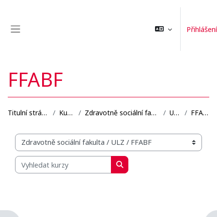
Přejít k hlavnímu obsahu
Přihlášení
Boční panel
FFABF
Titulní stránka
Kurzy
Zdravotně sociální fakulta
ULZ
FFABF
Organizační struktura kurzů
Vyhledat kurzy
Vyhledat kurzy