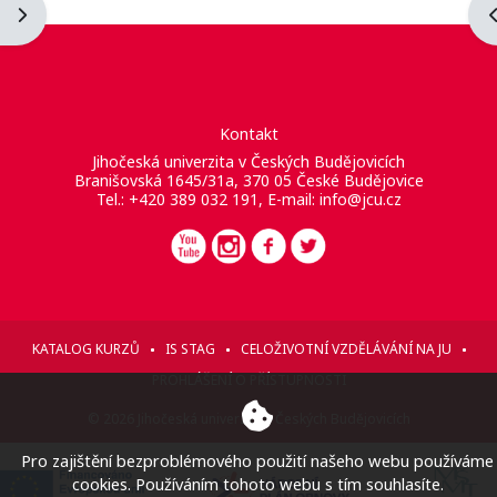
Otevřít panel bloku
O
Kontakt
Jihočeská univerzita v Českých Budějovicích
Branišovská 1645/31a, 370 05 České Budějovice
Tel.: +420 389 032 191, E-mail:
info@jcu.cz
KATALOG KURZŮ
IS STAG
CELOŽIVOTNÍ VZDĚLÁVÁNÍ NA JU
PROHLÁŠENÍ O PŘÍSTUPNOSTI
© 2026 Jihočeská univerzita v Českých Budějovicích
Pro zajištění bezproblémového použití našeho webu používáme
cookies. Používáním tohoto webu s tím souhlasíte.