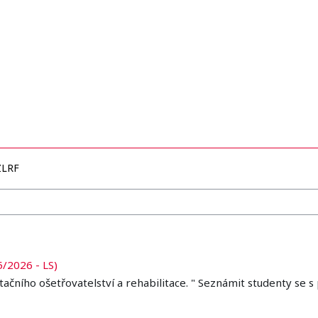
ZLRF
5/2026 - LS)
ačního ošetřovatelství a rehabilitace. " Seznámit studenty se s 