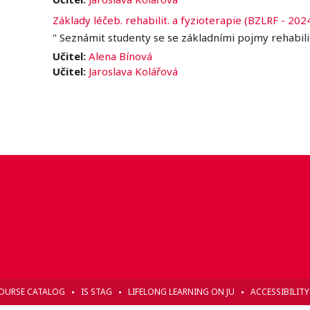
Základy léčeb. rehabilit. a fyzioterapie (BZLRF - 202
" Seznámit studenty se se základními pojmy rehabilit
Učitel:
Alena Bínová
Učitel:
Jaroslava Kolářová
OURSE CATALOG
IS STAG
LIFELONG LEARNING ON JU
ACCESSIBILIT