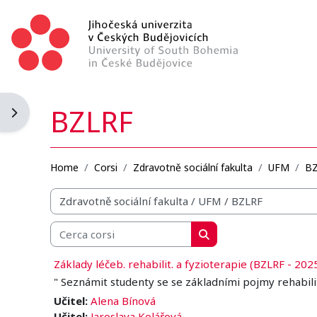
Vai al contenuto principale
BZLRF
Apri il cassetto del blocco
Home
Corsi
Zdravotně sociální fakulta
UFM
B
Categorie di corso
Cerca corsi
Cerca corsi
Základy léčeb. rehabilit. a fyzioterapie (BZLRF - 202
" Seznámit studenty se se základními pojmy rehabilit
Učitel:
Alena Bínová
Učitel:
Jaroslava Kolářová