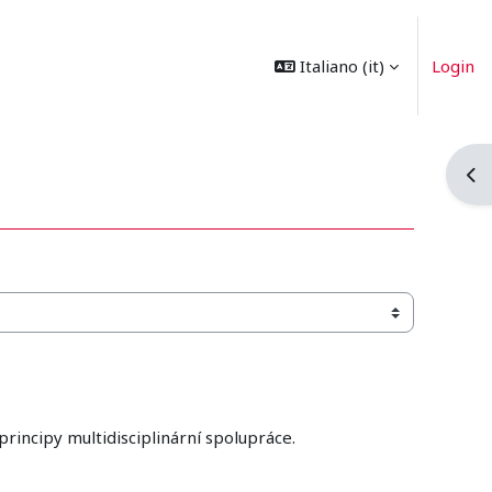
Italiano ‎(it)‎
Login
Apri
principy multidisciplinární spolupráce.