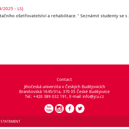
4/2025 - LS)
ačního ošetřovatelství a rehabilitace. " Seznámit studenty se s 
Contact
Jihočeská univerzita v Českých Budějovicích
Branišovská 1645/31a, 370 05 České Budějovice
Tel.: +420 389 032 191, E-mail:
info@jcu.cz
Y STATEMENT