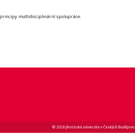
principy multidisciplinární spolupráce.
© 2026 Jihočeská univerzita v Českých Budějovic