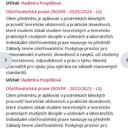
Učitel:
Vladimíra Pospíšilová
Ošetřovatelská praxe (ROSPR - 2023/2024 - LS)
Cílem předmětu je aplikovat v podmínkách klinických
pracovišť teoretické vědomosti a praktické dovednosti,
které studenti získali studiem teoretických a teoreticko
praktických studijních disciplín v učebnách a laboratořích.
Individuální ošetřovatelská praxe navazuje na předmět
Základy teorie ošetřovatelství. Poskytuje prostor pro
zdokonalování zručnosti, dovedností a návyků, učí studenty
Blockleiste öffnen
B
samostatnosti, odpovědnosti a práci v týmu. Klinická
pracoviště pro výuku jsou vybrána na základě stanovených
standardů.
Učitel:
Vladimíra Pospíšilová
Ošetřovatelská praxe (ROSPR - 2022/2023 - LS)
Cílem předmětu je aplikovat v podmínkách klinických
pracovišť teoretické vědomosti a praktické dovednosti,
které studenti získali studiem teoretických a teoreticko
praktických studijních disciplín v učebnách a laboratořích.
Individuální ošetřovatelská praxe navazuje na předmět
Základy teorie ošetřovatelství. Poskytuje prostor pro