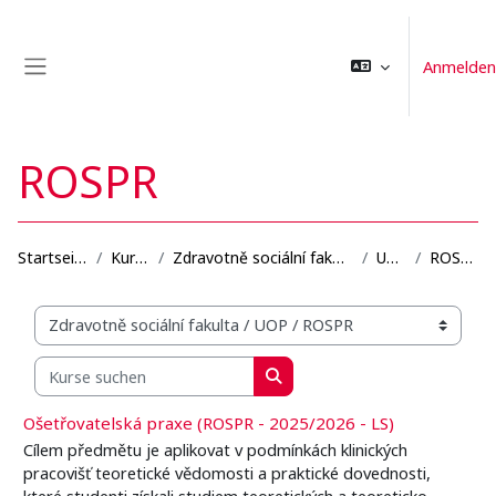
Zum Hauptinhalt
Anmelden
Website-Übersicht
ROSPR
Startseite
Kurse
Zdravotně sociální fakulta
UOP
ROSPR
Kursbereiche
Kurse suchen
Kurse suchen
Ošetřovatelská praxe (ROSPR - 2025/2026 - LS)
Cílem předmětu je aplikovat v podmínkách klinických
pracovišť teoretické vědomosti a praktické dovednosti,
které studenti získali studiem teoretických a teoreticko