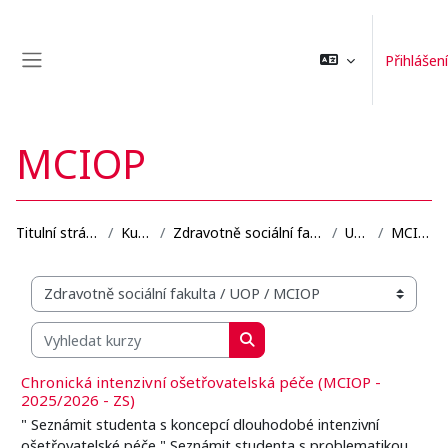
Přejít k hlavnímu obsahu
Přihlášení
Boční panel
MCIOP
Titulní stránka
Kurzy
Zdravotně sociální fakulta
UOP
MCIOP
Organizační struktura kurzů
Vyhledat kurzy
Vyhledat kurzy
Chronická intenzivní ošetřovatelská péče (MCIOP -
2025/2026 - ZS)
" Seznámit studenta s koncepcí dlouhodobé intenzivní
ošetřovatelské péče " Seznámit studenta s problematikou