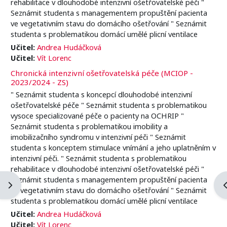
rehabilitace v dlouhodobé intenzivní ošetřovatelské péči "
Seznámit studenta s managementem propuštění pacienta
ve vegetativním stavu do domácího ošetřování " Seznámit
studenta s problematikou domácí umělé plicní ventilace
Učitel:
Andrea Hudáčková
Učitel:
Vít Lorenc
Chronická intenzivní ošetřovatelská péče (MCIOP -
2023/2024 - ZS)
" Seznámit studenta s koncepcí dlouhodobé intenzivní
ošetřovatelské péče " Seznámit studenta s problematikou
vysoce specializované péče o pacienty na OCHRIP "
Seznámit studenta s problematikou imobility a
imobilizačního syndromu v intenzivní péči " Seznámit
studenta s konceptem stimulace vnímání a jeho uplatněním v
intenzivní péči. " Seznámit studenta s problematikou
rehabilitace v dlouhodobé intenzivní ošetřovatelské péči "
Seznámit studenta s managementem propuštění pacienta
Otevřít panel bloku
O
ve vegetativním stavu do domácího ošetřování " Seznámit
studenta s problematikou domácí umělé plicní ventilace
Učitel:
Andrea Hudáčková
Učitel:
Vít Lorenc