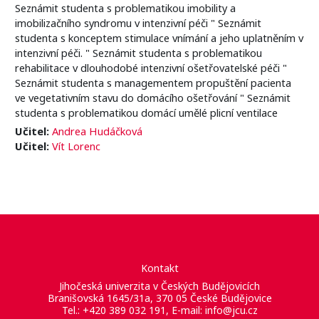
Seznámit studenta s problematikou imobility a
imobilizačního syndromu v intenzivní péči " Seznámit
studenta s konceptem stimulace vnímání a jeho uplatněním v
intenzivní péči. " Seznámit studenta s problematikou
rehabilitace v dlouhodobé intenzivní ošetřovatelské péči "
Seznámit studenta s managementem propuštění pacienta
ve vegetativním stavu do domácího ošetřování " Seznámit
studenta s problematikou domácí umělé plicní ventilace
Učitel:
Andrea Hudáčková
Učitel:
Vít Lorenc
Kontakt
Jihočeská univerzita v Českých Budějovicích
Branišovská 1645/31a, 370 05 České Budějovice
Tel.: +420 389 032 191, E-mail:
info@jcu.cz