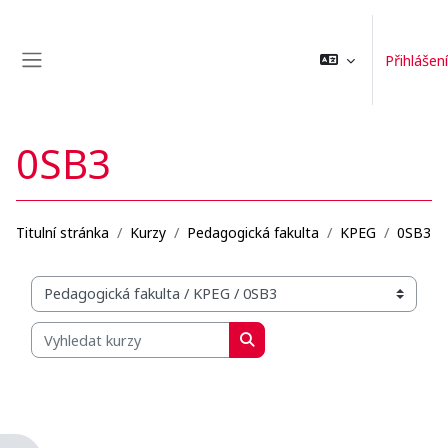
Přejít k hlavnímu obsahu
Přihlášení
Boční panel
0SB3
Titulní stránka
Kurzy
Pedagogická fakulta
KPEG
0SB3
Organizační struktura kurzů
Vyhledat kurzy
Vyhledat kurzy