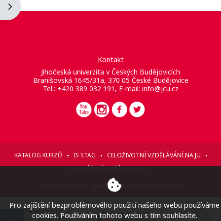
Otevřít panel bloku
Kontakt
Jihočeská univerzita v Českých Budějovicích
Branišovská 1645/31a, 370 05 České Budějovice
Tel.: +420 389 032 191, E-mail:
info@jcu.cz
KATALOG KURZŮ
IS STAG
CELOŽIVOTNÍ VZDĚLÁVÁNÍ NA JU
PROHLÁŠENÍ O PŘÍSTUPNOSTI
© 2026 Jihočeská univerzita v Českých Budějovicích
Pro zajištění bezproblémového použití našeho webu používáme
cookies. Používáním tohoto webu s tím souhlasíte.