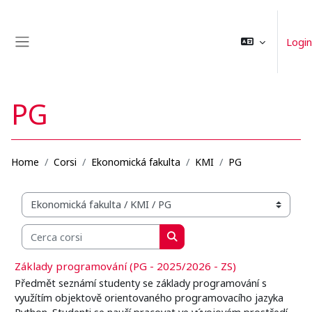
Vai al contenuto principale
Login
Pannello laterale
PG
Home
Corsi
Ekonomická fakulta
KMI
PG
Categorie di corso
Cerca corsi
Cerca corsi
Základy programování (PG - 2025/2026 - ZS)
Předmět seznámí studenty se základy programování s
využítím objektově orientovaného programovacího jazyka
Python. Studenti se naučí pracovat ve vývojovém prostředí