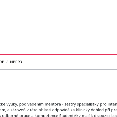
OP
NPPR3
é výuky, pod vedením mentora - sestry specialistky pro intenz
, a zároveň v této oblasti odpovídá za klinický dohled při prax
 odborné praxe a kompetence Studenti/ky mají k dispozici Log