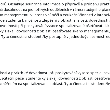
h cílů. Obsahuje souhrnné informace o přípravě a průběhu prakt
 dosáhnout na jednotlivých odděleních v rámci studijního plán
o managementu v intenzivní péči a edukační činnosti v intenziv
studenta k možnosti zlepšení v oblasti znalostí, dovedností 
é dovednosti při poskytování vysoce specializované ošetřovatel
ti/ky získají dovednosti z oblasti ošetřovatelského management
Tyto činnosti si studenti/ky postupně v jednotlivých semestrech
losti a praktické dovednosti při poskytování vysoce specializo
uscitační péče. Studenti/ky získají dovednosti z oblasti ošetř
měřením na specializovanou oblast. Tyto činnosti si studenti/