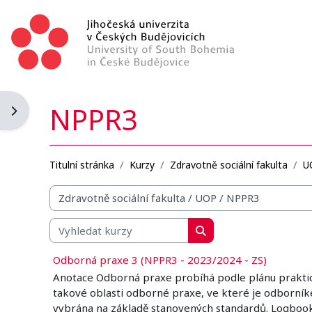
Přejít k hlavnímu obsahu
NPPR3
Otevřít panel bloku
Titulní stránka
Kurzy
Zdravotně sociální fakulta
U
Organizační struktura kurzů
Vyhledat kurzy
Vyhledat kurzy
Odborná praxe 3 (NPPR3 - 2023/2024 - ZS)
Anotace Odborná praxe probíhá podle plánu praktick
takové oblasti odborné praxe, ve které je odborníkem
vybrána na základě stanovených standardů. Logbook