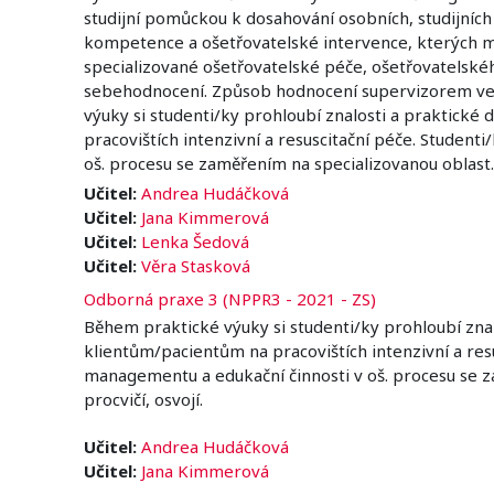
studijní pomůckou k dosahování osobních, studijníc
kompetence a ošetřovatelské intervence, kterých má
specializované ošetřovatelské péče, ošetřovatelskéh
sebehodnocení. Způsob hodnocení supervizorem vede 
výuky si studenti/ky prohloubí znalosti a praktick
pracovištích intenzivní a resuscitační péče. Studen
oš. procesu se zaměřením na specializovanou oblast. 
Učitel:
Andrea Hudáčková
Učitel:
Jana Kimmerová
Učitel:
Lenka Šedová
Učitel:
Věra Stasková
Odborná praxe 3 (NPPR3 - 2021 - ZS)
Během praktické výuky si studenti/ky prohloubí zna
klientům/pacientům na pracovištích intenzivní a res
managementu a edukační činnosti v oš. procesu se za
procvičí, osvojí.
Učitel:
Andrea Hudáčková
Učitel:
Jana Kimmerová