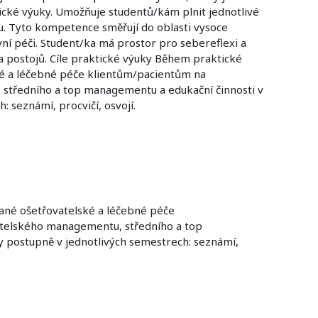
ické výuky. Umožňuje studentů/kám plnit jednotlivé
u. Tyto kompetence směřují do oblasti vysoce
ní péči. Student/ka má prostor pro sebereflexi a
a postojů. Cíle praktické výuky Během praktické
ské a léčebné péče klientům/pacientům na
u, středního a top managementu a edukační činnosti v
: seznámí, procvičí, osvojí.
vané ošetřovatelské a léčebné péče
ovatelského managementu, středního a top
ky postupně v jednotlivých semestrech: seznámí,