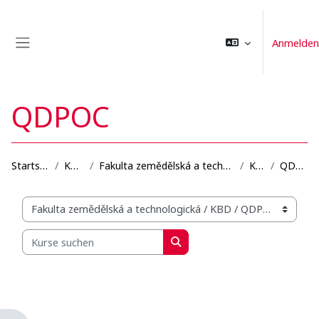
Zum Hauptinhalt
Anmelden
Website-Übersicht
QDPOC
Startseite
Kurse
Fakulta zemědělská a technologická
KBD
QDPOC
Kursbereiche
Kurse suchen
Kurse suchen