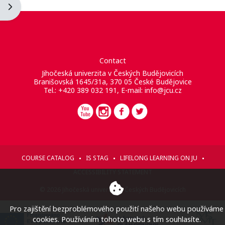
Blockleiste öffnen
Contact
Jihočeská univerzita v Českých Budějovicích
Branišovská 1645/31a, 370 05 České Budějovice
Tel.: +420 389 032 191, E-mail:
info@jcu.cz
COURSE CATALOG
IS STAG
LIFELONG LEARNING ON JU
ACCESSIBILITY STATEMENT
© 2026 Jihočeská univerzita v Českých Budějovicích
Pro zajištění bezproblémového použití našeho webu používáme
cookies. Používáním tohoto webu s tím souhlasíte.