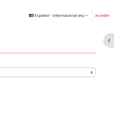
Español - Internacional ‎(es)‎
Acceder
Abr