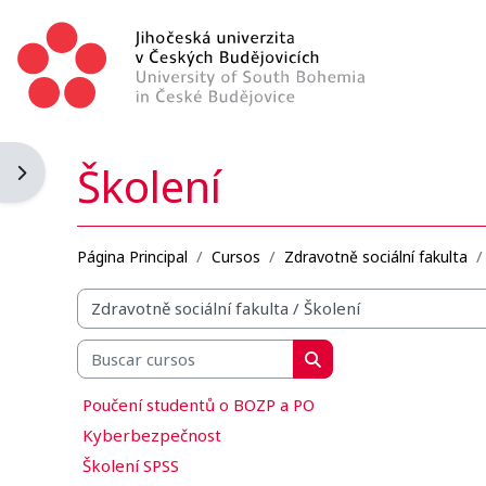
Salta al contenido principal
Školení
Abrir cajón de bloques
Página Principal
Cursos
Zdravotně sociální fakulta
Categorías
Buscar cursos
Buscar cursos
Poučení studentů o BOZP a PO
Kyberbezpečnost
Školení SPSS