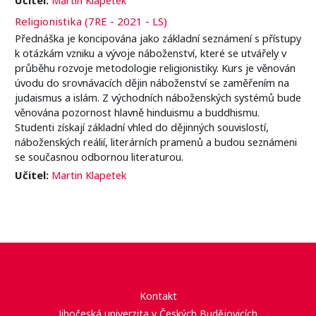
Religionistika (7RE - 2021 - LS)
Přednáška je koncipována jako základní seznámení s přístupy
k otázkám vzniku a vývoje náboženství, které se utvářely v
průběhu rozvoje metodologie religionistiky. Kurs je věnován
úvodu do srovnávacích dějin náboženství se zaměřením na
judaismus a islám. Z východních náboženských systémů bude
věnována pozornost hlavně hinduismu a buddhismu.
Studenti získají základní vhled do dějinných souvislostí,
náboženských reálií, literárních pramenů a budou seznámeni
se současnou odbornou literaturou.
Učitel:
Martin Klapetek
Kontakt
Jihočeská univerzita v Českých Budějovicích