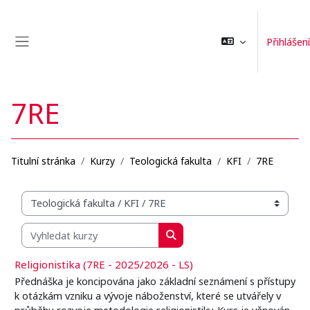
Přejít k hlavnímu obsahu
Přihlášení
Boční panel
7RE
Titulní stránka
Kurzy
Teologická fakulta
KFI
7RE
Organizační struktura kurzů
Vyhledat kurzy
Vyhledat kurzy
Religionistika (7RE - 2025/2026 - LS)
Přednáška je koncipována jako základní seznámení s přístupy
k otázkám vzniku a vývoje náboženství, které se utvářely v
průběhu rozvoje metodologie religionistiky. Kurs je věnován