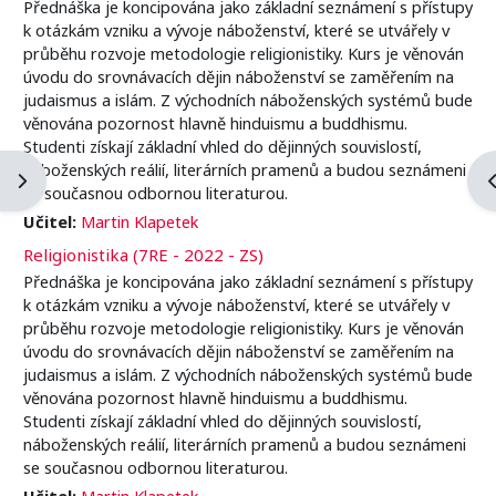
Přednáška je koncipována jako základní seznámení s přístupy
k otázkám vzniku a vývoje náboženství, které se utvářely v
průběhu rozvoje metodologie religionistiky. Kurs je věnován
úvodu do srovnávacích dějin náboženství se zaměřením na
judaismus a islám. Z východních náboženských systémů bude
věnována pozornost hlavně hinduismu a buddhismu.
Studenti získají základní vhled do dějinných souvislostí,
náboženských reálií, literárních pramenů a budou seznámeni
Otevřít panel bloku
O
se současnou odbornou literaturou.
Učitel:
Martin Klapetek
Religionistika (7RE - 2022 - ZS)
Přednáška je koncipována jako základní seznámení s přístupy
k otázkám vzniku a vývoje náboženství, které se utvářely v
průběhu rozvoje metodologie religionistiky. Kurs je věnován
úvodu do srovnávacích dějin náboženství se zaměřením na
judaismus a islám. Z východních náboženských systémů bude
věnována pozornost hlavně hinduismu a buddhismu.
Studenti získají základní vhled do dějinných souvislostí,
náboženských reálií, literárních pramenů a budou seznámeni
se současnou odbornou literaturou.
Učitel:
Martin Klapetek