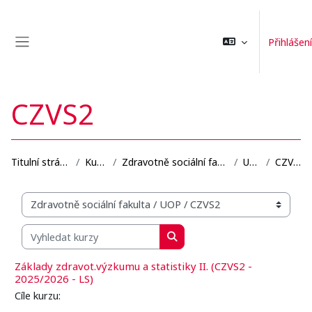
Přejít k hlavnímu obsahu
Přihlášení
Boční panel
CZVS2
Titulní stránka
Kurzy
Zdravotně sociální fakulta
UOP
CZVS2
Organizační struktura kurzů
Vyhledat kurzy
Vyhledat kurzy
Základy zdravot.výzkumu a statistiky II. (CZVS2 -
2025/2026 - LS)
Cíle kurzu: