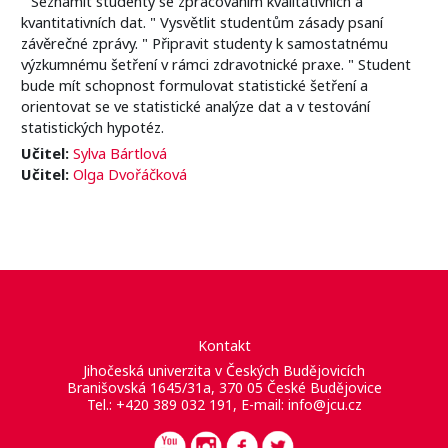
" Seznámit studenty se zpracováním kvalitativních a
kvantitativních dat. " Vysvětlit studentům zásady psaní
závěrečné zprávy. " Připravit studenty k samostatnému
výzkumnému šetření v rámci zdravotnické praxe. " Student
bude mít schopnost formulovat statistické šetření a
orientovat se ve statistické analýze dat a v testování
statistických hypotéz.
Učitel:
Sylva Bártlová
Učitel:
Olga Dvořáčková
Kontakt
Jihočeská univerzita v Českých Budějovicích
Branišovská 1645/31a, 370 05 České Budějovice
Tel.: +420 389 032 191, E-mail:
info@jcu.cz