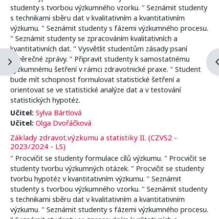
studenty s tvorbou výzkumného vzorku. " Seznámit studenty
s technikami sběru dat v kvalitativním a kvantitativním
výzkumu. " Seznámit studenty s fázemi výzkumného procesu.
" Seznámit studenty se zpracováním kvalitativních a
kvantitativních dat. " Vysvětlit studentům zásady psaní
závěrečné zprávy. " Připravit studenty k samostatnému
Otevřít panel bloku
O
výzkumnému šetření v rámci zdravotnické praxe. " Student
bude mít schopnost formulovat statistické šetření a
orientovat se ve statistické analýze dat a v testování
statistických hypotéz.
Učitel:
Sylva Bártlová
Učitel:
Olga Dvořáčková
Základy zdravot.výzkumu a statistiky II. (CZVS2 -
2023/2024 - LS)
" Procvičit se studenty formulace cílů výzkumu. " Procvičit se
studenty tvorbu výzkumných otázek. " Procvičit se studenty
tvorbu hypotéz v kvantitativním výzkumu. " Seznámit
studenty s tvorbou výzkumného vzorku. " Seznámit studenty
s technikami sběru dat v kvalitativním a kvantitativním
výzkumu. " Seznámit studenty s fázemi výzkumného procesu.