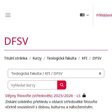
Přejít k hlavnímu obsahu
Přihlášení
Boční panel
DFSV
Titulní stránka
Kurzy
Teologická fakulta
KFI
DFSV
Organizační struktura kurzů
Vyhledat kurzy
Vyhledat kurzy
Dějiny filosofie (středověk) 2025/2026 - LS
Získání solidního přehledu v oblasti středověké filosofie
včetně souvislostí s dobou, kulturou a náboženstvím.