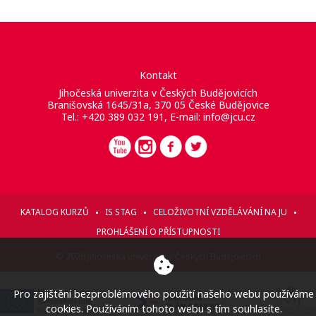
Kontakt
Jihočeská univerzita v Českých Budějovicích
Branišovská 1645/31a, 370 05 České Budějovice
Tel.: +420 389 032 191, E-mail:
info@jcu.cz
KATALOG KURZŮ
IS STAG
CELOŽIVOTNÍ VZDĚLÁVÁNÍ NA JU
PROHLÁŠENÍ O PŘÍSTUPNOSTI
© 2026 Jihočeská univerzita v Českých Budějovicích
Pro zajištění bezproblémového použití našeho webu používáme
cookies. Používáním tohoto webu s tím souhlasíte.