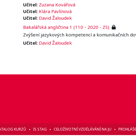
Učitel:
Zuzana Kovářová
Učitel:
Klára Pavlínová
Učitel:
David Žaloudek
Bakalářská angličtina 1 (110 - 2020 - ZS)
Zvýšení jazykových kompetencí a komunikačních dov
Učitel:
David Žaloudek
ATALOG KURZŮ
IS STAG
CELOŽIVOTNÍ VZDĚLÁVÁNÍ NA JU
PROHLÁŠE