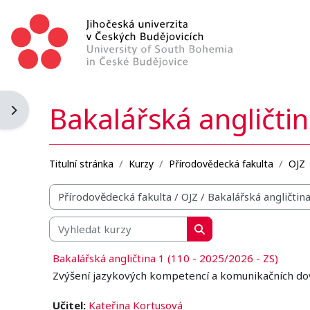
Přejít k hlavnímu obsahu
Bakalářská angličtin
Otevřít panel bloku
Titulní stránka
Kurzy
Přírodovědecká fakulta
OJZ
Organizační struktura kurzů
Vyhledat kurzy
Vyhledat kurzy
Bakalářská angličtina 1 (110 - 2025/2026 - ZS)
Zvýšení jazykových kompetencí a komunikačních dov
Učitel:
Kateřina Kortusová