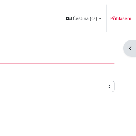
Čeština ‎(cs)‎
Přihlášení
Ote