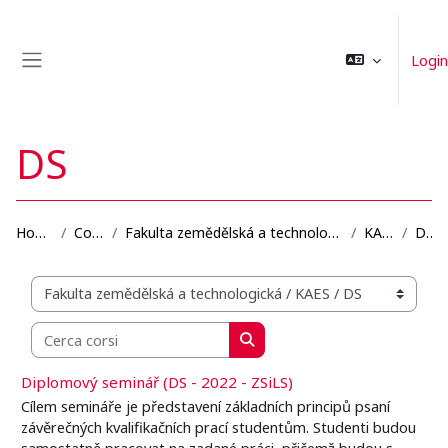
Vai al contenuto principale
Login
Pannello laterale
DS
Home
Corsi
Fakulta zemědělská a technologická
KAES
DS
Categorie di corso
Cerca corsi
Cerca corsi
Diplomový seminář (DS - 2022 - ZSiLS)
Cílem semináře je představení základních principů psaní
závěrečných kvalifikačních prací studentům. Studenti budou
samostatně pracovat na zadané práci, přičemž budou s