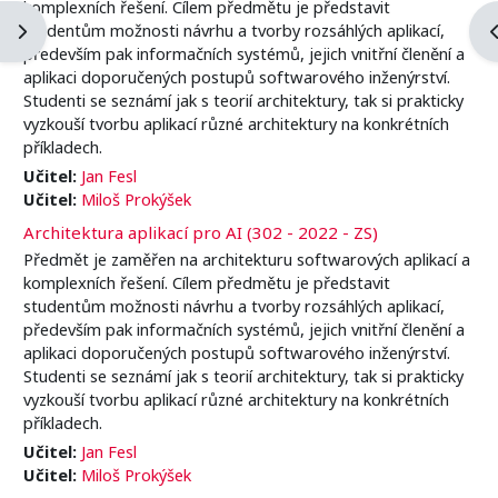
komplexních řešení. Cílem předmětu je představit
studentům možnosti návrhu a tvorby rozsáhlých aplikací,
Abrir cajón de bloques
A
především pak informačních systémů, jejich vnitřní členění a
aplikaci doporučených postupů softwarového inženýrství.
Studenti se seznámí jak s teorií architektury, tak si prakticky
vyzkouší tvorbu aplikací různé architektury na konkrétních
příkladech.
Učitel:
Jan Fesl
Učitel:
Miloš Prokýšek
Architektura aplikací pro AI (302 - 2022 - ZS)
Předmět je zaměřen na architekturu softwarových aplikací a
komplexních řešení. Cílem předmětu je představit
studentům možnosti návrhu a tvorby rozsáhlých aplikací,
především pak informačních systémů, jejich vnitřní členění a
aplikaci doporučených postupů softwarového inženýrství.
Studenti se seznámí jak s teorií architektury, tak si prakticky
vyzkouší tvorbu aplikací různé architektury na konkrétních
příkladech.
Učitel:
Jan Fesl
Učitel:
Miloš Prokýšek