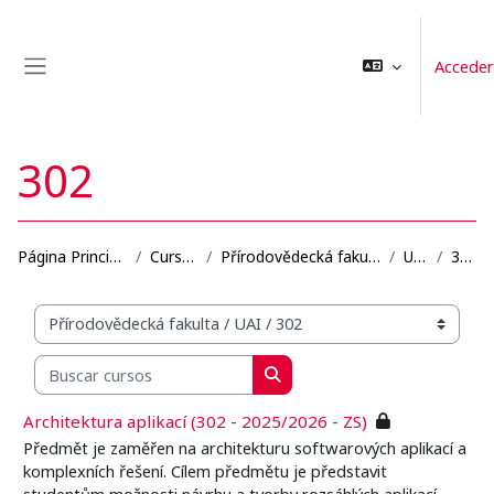
Salta al contenido principal
Acceder
Panel lateral
302
Página Principal
Cursos
Přírodovědecká fakulta
UAI
302
Categorías
Buscar cursos
Buscar cursos
Architektura aplikací (302 - 2025/2026 - ZS)
Předmět je zaměřen na architekturu softwarových aplikací a
komplexních řešení. Cílem předmětu je představit
studentům možnosti návrhu a tvorby rozsáhlých aplikací,